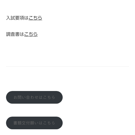
i
s
入試要項は
こちら
h
i
n
調査書は
こちら
お問い合わせはこちら
書類交付願いはこちら