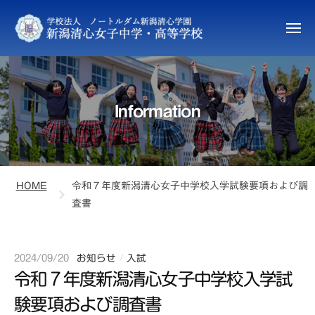
新
ュ
コ
ー
潟
ン
清
メ
ニ
テ
心
新
ュ
ン
女
ー
潟
子
ツ
清
中
へ
Information
心
学
ス
女
・
キ
高
子
ッ
等
中
プ
学
HOME
令和７年度新潟清心女子中学校入学試験要項および調
学
校
査書
・
高
等
2024/09/20
b
お知らせ
入試
/
学
令和７年度新潟清心女子中学校入学試
y
校
s
験要項および調査書
e