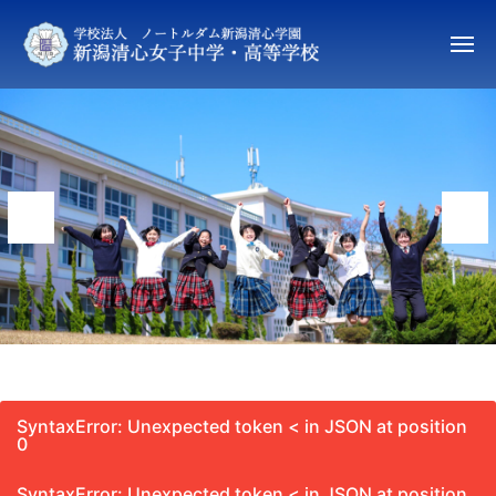
新
ュ
コ
ー
潟
ン
清
メ
ニ
テ
心
新
ュ
ン
女
ー
潟
子
ツ
清
中
へ
心
学
ス
女
・
キ
高
子
ッ
等
中
プ
学
学
校
・
高
等
SyntaxError: Unexpected token < in JSON at position
学
0
校
SyntaxError: Unexpected token < in JSON at position