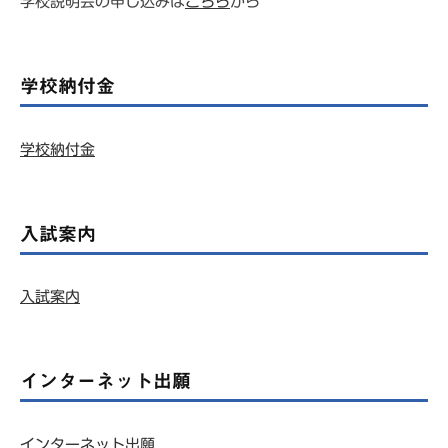
学校説明会の申し込みは
こちら
から
生
の
学校納付金
皆
様
学校納付金
へ
2023/06/28
入試案内
by
atsAdmin
入試案内
インターネット出願
インターネット出願