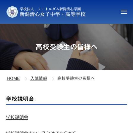
新
ュ
コ
ー
潟
ン
清
メ
ニ
テ
心
新
ュ
ン
女
ー
潟
子
ツ
清
中
へ
高校受験生の皆様へ
心
学
ス
女
・
キ
高
子
ッ
等
中
プ
学
HOME
入試情報
高校受験生の皆様へ
学
校
・
高
高
学校説明会
等
校
学
学校説明会
受
校
験