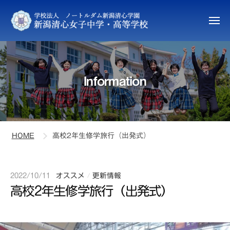
新
ュ
コ
ー
潟
ン
清
メ
ニ
テ
心
新
ュ
ン
女
ー
潟
子
ツ
清
中
へ
Information
心
学
ス
女
・
キ
高
子
ッ
等
中
プ
学
HOME
高校2年生修学旅行（出発式）
学
校
・
高
2022/10/11
b
オススメ
更新情報
/
等
高校2年生修学旅行（出発式）
y
学
a
校
t
s