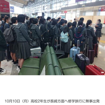
A
d
m
i
n
10月10日（月）高校2年生が長崎方面へ修学旅行に無事出発