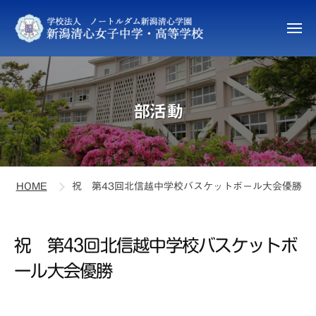
新
ュ
コ
ー
潟
ン
清
メ
ニ
テ
心
新
ュ
ン
女
ー
潟
子
ツ
清
中
へ
部活動
心
学
ス
女
・
キ
高
子
ッ
等
中
プ
学
HOME
祝 第43回北信越中学校バスケットボール大会優勝
学
校
・
高
祝 第43回北信越中学校バスケットボ
等
ール大会優勝
学
校