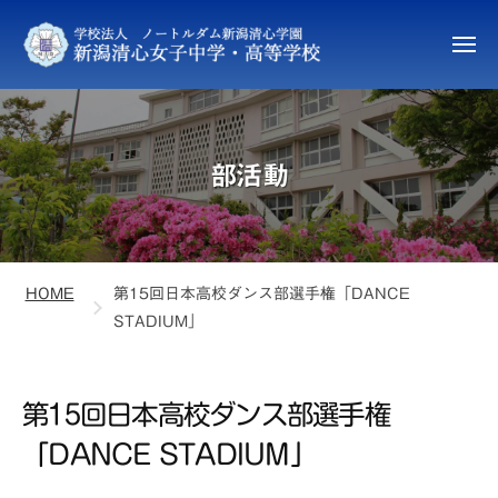
新
ュ
コ
ー
潟
ン
清
メ
ニ
テ
心
新
ュ
ン
女
ー
潟
子
ツ
清
中
へ
部活動
心
学
ス
女
・
キ
高
子
ッ
等
中
プ
学
HOME
第15回日本高校ダンス部選手権「DANCE
学
校
STADIUM」
・
高
等
第15回日本高校ダンス部選手権
学
「DANCE STADIUM」
校